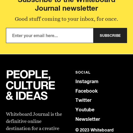
Journal newsletter
Good stuff coming to your inbox, for once.
SUBSCRIBE
SOCIAL
Instagram
Facebook
Twitter
Youtube
Whiteboard Journal is the
Newsletter
definitive online
destination for a creative
© 2023 Whiteboard