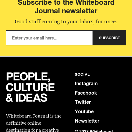
Subscribe to the Whiteboard
Journal newsletter
Good stuff coming to your inbox, for once.
SUBSCRIBE
SOCIAL
Instagram
Facebook
Twitter
Youtube
Whiteboard Journal is the
Newsletter
definitive online
destination for a creative
© 2023 Whiteboard