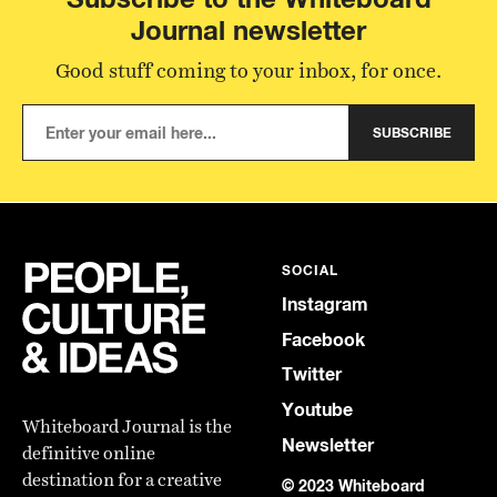
Journal newsletter
Good stuff coming to your inbox, for once.
SUBSCRIBE
SOCIAL
Instagram
Facebook
Twitter
Youtube
Whiteboard Journal is the
Newsletter
definitive online
destination for a creative
© 2023 Whiteboard