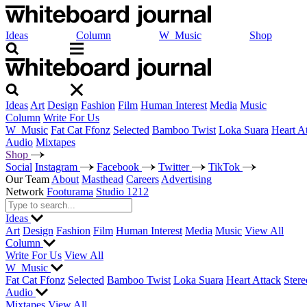
Ideas
Column
W_Music
Shop
Ideas
Art
Design
Fashion
Film
Human Interest
Media
Music
Column
Write For Us
W_Music
Fat Cat Ffonz
Selected
Bamboo Twist
Loka Suara
Heart A
Audio
Mixtapes
Shop
Social
Instagram
Facebook
Twitter
TikTok
Our Team
About
Masthead
Careers
Advertising
Network
Footurama
Studio 1212
Ideas
Art
Design
Fashion
Film
Human Interest
Media
Music
View All
Column
Write For Us
View All
W_Music
Fat Cat Ffonz
Selected
Bamboo Twist
Loka Suara
Heart Attack
Stere
Audio
Mixtapes
View All