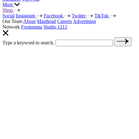
More
Shop
Social
Instagram
Facebook
Twitter
TikTok
Our Team
About
Masthead
Careers
Advertising
Network
Footurama
Studio 1212
Type a keyword to search.