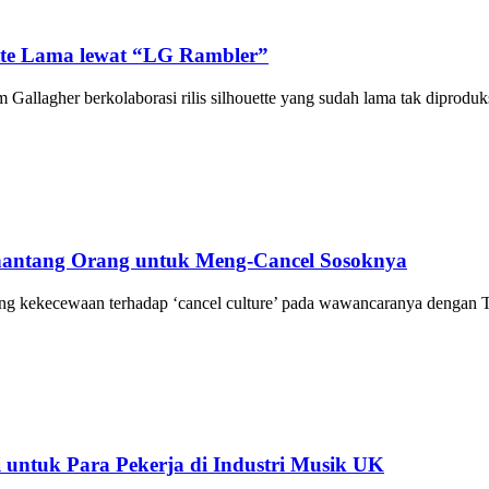
ette Lama lewat “LG Rambler”
 Gallagher berkolaborasi rilis silhouette yang sudah lama tak diproduk
enantang Orang untuk Meng-Cancel Sosoknya
tang kekecewaan terhadap ‘cancel culture’ pada wawancaranya dengan 
 untuk Para Pekerja di Industri Musik UK