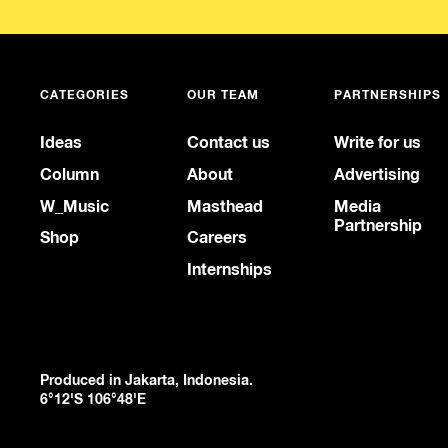
CATEGORIES
OUR TEAM
PARTNERSHIPS
Ideas
Contact us
Write for us
Column
About
Advertising
W_Music
Masthead
Media
Partnership
Shop
Careers
Internships
Produced in Jakarta, Indonesia.
6°12'S 106°48'E