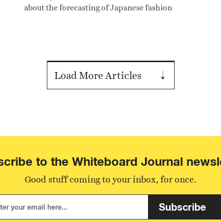
la
about the forecasting of Japanese fashion
da
outside of Japan, the global pop culture system,
pe
to his suggestion for how we can set our sights
te
on making things for the international
dan
audience.
ya
Load More Articles
cribe to the Whiteboard Journal newsl
Good stuff coming to your inbox, for once.
Subscribe