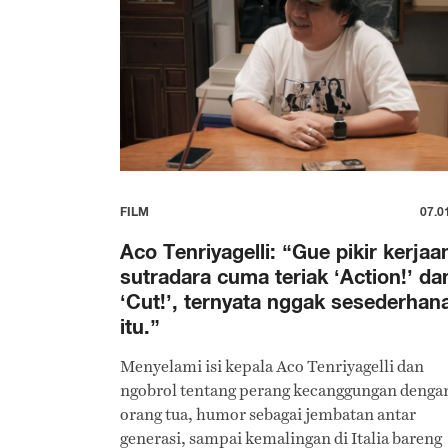
FILM
07.0
Aco Tenriyagelli: “Gue pikir kerjaa
sutradara cuma teriak ‘Action!’ da
‘Cut!’, ternyata nggak sesederhan
itu.”
Menyelami isi kepala Aco Tenriyagelli dan
ngobrol tentang perang kecanggungan denga
orang tua, humor sebagai jembatan antar
generasi, sampai kemalingan di Italia bareng