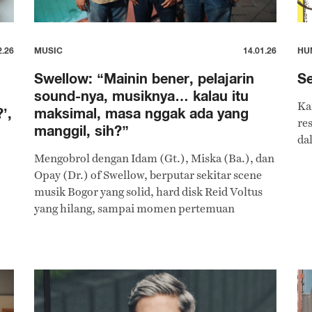
2.26
MUSIC
14.01.26
HU
Swellow: “Mainin bener, pelajarin
Se
sound-nya, musiknya… kalau itu
Ka
’,
maksimal, masa nggak ada yang
re
manggil, sih?”
da
Mengobrol dengan Idam (Gt.), Miska (Ba.), dan
Opay (Dr.) of Swellow, berputar sekitar scene
musik Bogor yang solid, hard disk Reid Voltus
yang hilang, sampai momen pertemuan
'kebetulan' Idam dengan gitaris sekaliber yang
satu lagi.