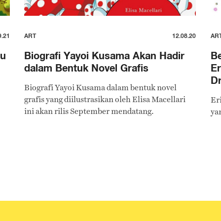
9.21
ART
12.08.20
AR
ru
Biografi Yayoi Kusama Akan Hadir
Be
dalam Bentuk Novel Grafis
Er
D
Biografi Yayoi Kusama dalam bentuk novel
grafis yang diilustrasikan oleh Elisa Macellari
Er
ini akan rilis September mendatang.
ya