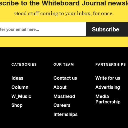
cribe to the Whiteboard Journal newsl
Good stuff coming to your inbox, for once.
Subscribe
CATEGORIES
OUR TEAM
PARTNERSHIPS
Ideas
Contact us
Write for us
Column
About
Advertising
W_Music
Masthead
Media
Partnership
Shop
Careers
Internships