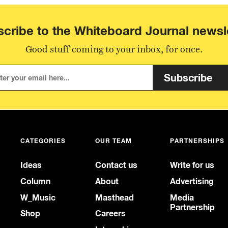
cribe to the Whiteboard Journal newsl
Good stuff coming to your inbox, for once.
Subscribe
CATEGORIES
OUR TEAM
PARTNERSHIPS
Ideas
Contact us
Write for us
Column
About
Advertising
W_Music
Masthead
Media
Partnership
Shop
Careers