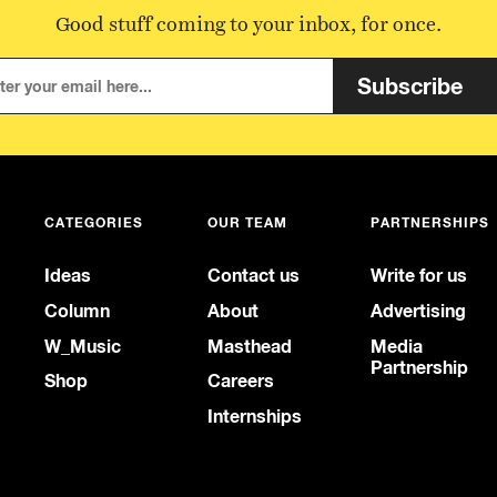
Good stuff coming to your inbox, for once.
Subscribe
CATEGORIES
OUR TEAM
PARTNERSHIPS
Ideas
Contact us
Write for us
Column
About
Advertising
W_Music
Masthead
Media
Partnership
Shop
Careers
Internships