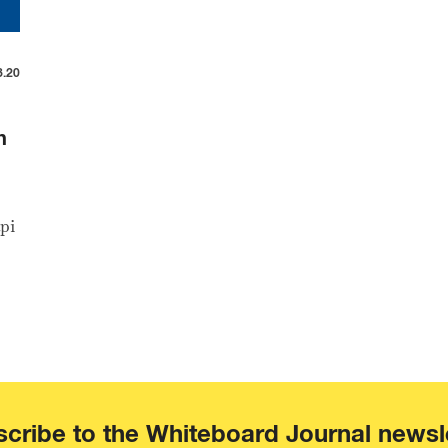
8.20
h
pi
cribe to the Whiteboard Journal newsl