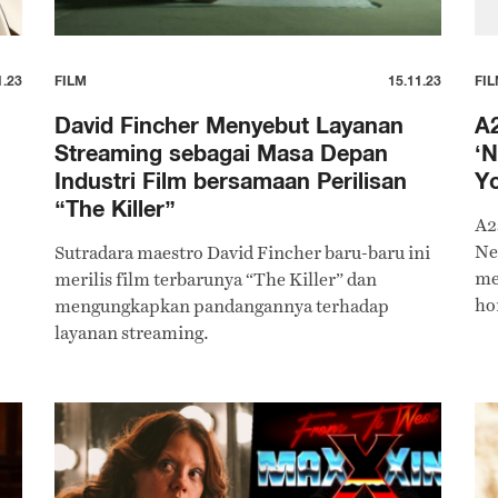
1.23
FILM
15.11.23
FI
David Fincher Menyebut Layanan
A2
Streaming sebagai Masa Depan
‘N
Industri Film bersamaan Perilisan
Y
“The Killer”
A2
Ne
Sutradara maestro David Fincher baru-baru ini
me
merilis film terbarunya “The Killer” dan
ho
mengungkapkan pandangannya terhadap
90-
layanan streaming.