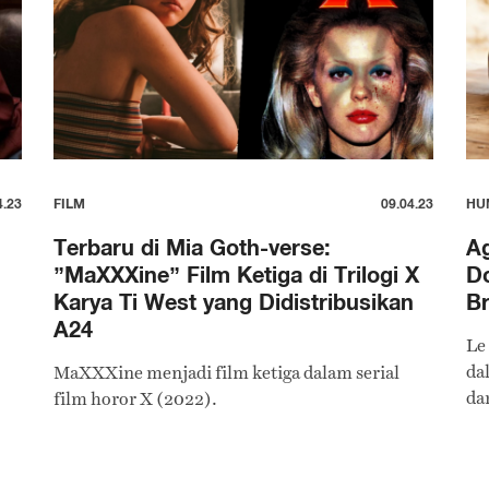
4.23
FILM
09.04.23
HU
Terbaru di Mia Goth-verse:
Ag
”MaXXXine” Film Ketiga di Trilogi X
Do
Karya Ti West yang Didistribusikan
Br
A24
Le
da
MaXXXine menjadi film ketiga dalam serial
da
film horor X (2022).