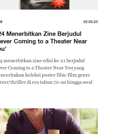
LM
02.05.23
4 Menerbitkan Zine Berjudul
ever Coming to a Theater Near
ou’
4 menerbitkan zine edisi ke-21 berjudul
ver Coming to a Theater Near You yang
nceritakan koleksi poster film-film genre
rror/thriller di era tahun 70-an hingga awal
an yang gagal rilis dan tampil di layar lebar.