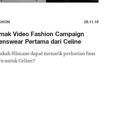
SHION
28.11.18
imak Video Fashion Campaign
nswear Pertama dari Celine
akah Slimane dapat menarik perhatian fans
ru untuk Celine?