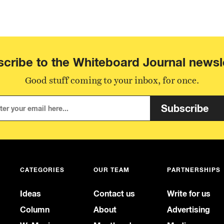
cribe to the Whiteboard Journal newsl
Good stuff coming to your inbox, for once.
Subscribe
CATEGORIES
OUR TEAM
PARTNERSHIPS
Ideas
Contact us
Write for us
Column
About
Advertising