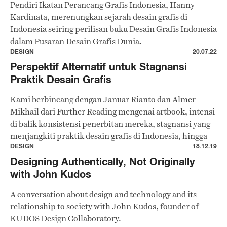
Pendiri Ikatan Perancang Grafis Indonesia, Hanny
Kardinata, merenungkan sejarah desain grafis di
Indonesia seiring perilisan buku Desain Grafis Indonesia
dalam Pusaran Desain Grafis Dunia.
DESIGN
20.07.22
Perspektif Alternatif untuk Stagnansi
Praktik Desain Grafis
Kami berbincang dengan Januar Rianto dan Almer
Mikhail dari Further Reading mengenai artbook, intensi
di balik konsistensi penerbitan mereka, stagnansi yang
menjangkiti praktik desain grafis di Indonesia, hingga
pandangan mereka tentang desain vernakular.
DESIGN
18.12.19
Designing Authentically, Not Originally
with John Kudos
A conversation about design and technology and its
relationship to society with John Kudos, founder of
KUDOS Design Collaboratory.