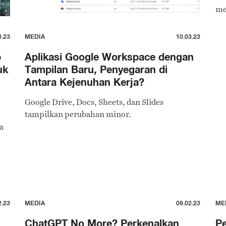
me
8.23
MEDIA
10.03.23
p
Aplikasi Google Workspace dengan
uk
Tampilan Baru, Penyegaran di
Antara Kejenuhan Kerja?
Google Drive, Docs, Sheets, dan Slides
tampilkan perubahan minor.
a
2.23
MEDIA
09.02.23
ME
ChatGPT No More? Perkenalkan
Pe