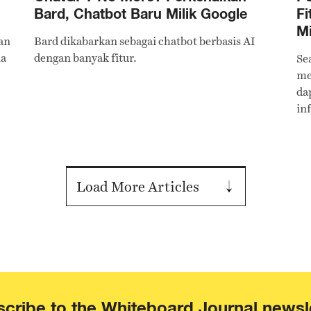
Bard, Chatbot Baru Milik Google
Fi
Mi
an
Bard dikabarkan sebagai chatbot berbasis AI
ia
dengan banyak fitur.
Se
me
da
in
Ed
Load More Articles
cribe to the Whiteboard Journal newsl