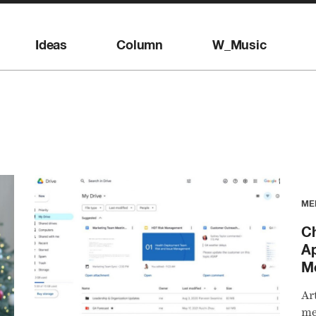
Ideas
Column
W_Music
ME
Ch
Ap
M
Ar
me