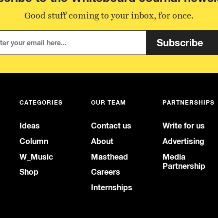
Good stuff coming to your inbox, for once.
Subscribe
CATEGORIES
OUR TEAM
PARTNERSHIPS
Ideas
Contact us
Write for us
Column
About
Advertising
W_Music
Masthead
Media
Partnership
Shop
Careers
Internships