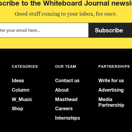
cribe to the Whiteboard Journal newsl
Good stuff coming to your inbox, for once.
Subscribe
CATEGORIES
OUR TEAM
PARTNERSHIPS
Ideas
Contact us
Write for us
Column
About
Advertising
W_Music
Masthead
Media
Partnership
Shop
Careers
Internships