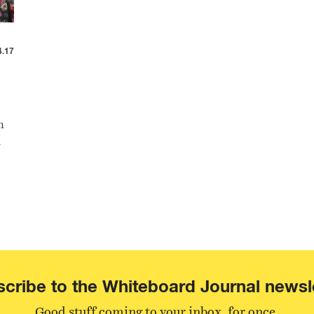
4.17
h
i
n
cribe to the Whiteboard Journal newsl
Good stuff coming to your inbox, for once.