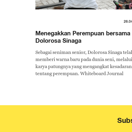
26.0
Menegakkan Perempuan bersama
Dolorosa Sinaga
Sebagai seniman senior, Dolorosa Sinaga tela
memberi warna baru pada dunia seni, melalu
karya patungnya yang mengangkat kesadaran
tentang perempuan. Whiteboard Journal
berbincang bersamanya mengenai posisi
perempuan, posisi seni di masyarakat moder
hingga hal-hal yang mengganggu benaknya
sebagai seniman.
Subs