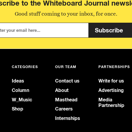
cribe to the Whiteboard Journal newsl
Good stuff coming to your inbox, for once.
Subscribe
CATEGORIES
OUR TEAM
PARTNERSHIPS
Ideas
Contact us
Write for us
Column
About
Advertising
W_Music
Masthead
Media
Partnership
Shop
Careers
Internships