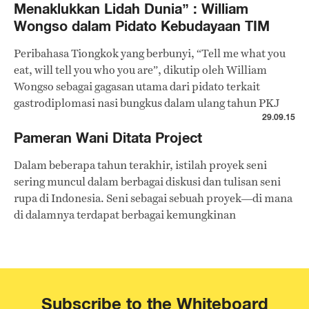
Menaklukkan Lidah Dunia” : William
Wongso dalam Pidato Kebudayaan TIM
Peribahasa Tiongkok yang berbunyi, “Tell me what you
eat, will tell you who you are”, dikutip oleh William
Wongso sebagai gagasan utama dari pidato terkait
gastrodiplomasi nasi bungkus dalam ulang tahun PKJ
TIM tahun ini.
29.09.15
Pameran Wani Ditata Project
Dalam beberapa tahun terakhir, istilah proyek seni
sering muncul dalam berbagai diskusi dan tulisan seni
rupa di Indonesia. Seni sebagai sebuah proyek—di mana
di dalamnya terdapat berbagai kemungkinan
pengembangan ide, baik secara kolaborasi dan individu
—memang tidak terlalu dekat dengan sejarah seni rupa
kita. Namun, jika merujuk pada sejarah, yang telah
dilakukan oleh para founding fathers seni rupa modern
kita sebenarnya ada yang sudah mengarah pada bentuk
Subscribe to the Whiteboard