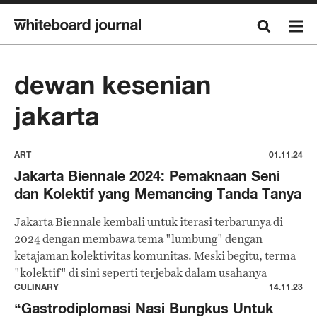
dewan kesenian
jakarta
ART
01.11.24
Jakarta Biennale 2024: Pemaknaan Seni
dan Kolektif yang Memancing Tanda Tanya
Jakarta Biennale kembali untuk iterasi terbarunya di
2024 dengan membawa tema "lumbung" dengan
ketajaman kolektivitas komunitas. Meski begitu, terma
"kolektif" di sini seperti terjebak dalam usahanya
mendefinisikan kesatuan yang dimaksud.
CULINARY
14.11.23
“Gastrodiplomasi Nasi Bungkus Untuk