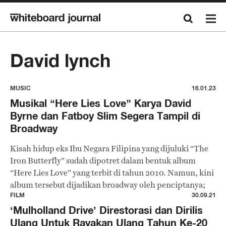
David lynch
MUSIC
16.01.23
Musikal “Here Lies Love” Karya David
Byrne dan Fatboy Slim Segera Tampil di
Broadway
Kisah hidup eks Ibu Negara Filipina yang dijuluki “The
Iron Butterfly” sudah dipotret dalam bentuk album
“Here Lies Love” yang terbit di tahun 2010. Namun, kini
album tersebut dijadikan broadway oleh penciptanya;
David Byrne dan Fatboy Slim.
FILM
30.09.21
‘Mulholland Drive’ Direstorasi dan Dirilis
Ulang Untuk Rayakan Ulang Tahun Ke-20