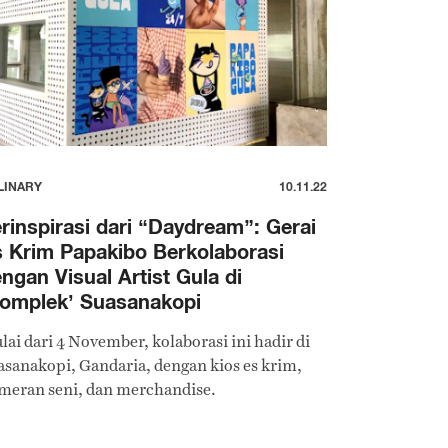
LINARY
10.11.22
rinspirasi dari “Daydream”: Gerai
 Krim Papakibo Berkolaborasi
ngan Visual Artist Gula di
omplek’ Suasanakopi
lai dari 4 November, kolaborasi ini hadir di
asanakopi, Gandaria, dengan kios es krim,
meran seni, dan merchandise.