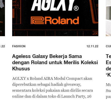
1.22
FASHION
12.11.22
CU
Ageless Galaxy Bekerja Sama
Te
dengan Roland untuk Merilis Koleksi
Es
Khusus
de
‘K
AGLXY x Roland AIRA Modul Compact akan
diperebutkan sebagai hadiah giveaway,
Mu
sementara koleksi pakaian akan dirilis secara
Su
online dan di dalam toko di Launch Party, 26
pa
November 2022.