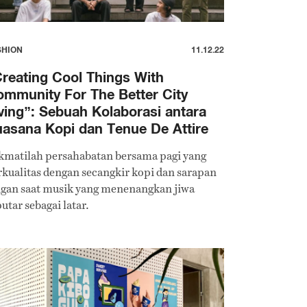
SHION
11.12.22
reating Cool Things With
mmunity For The Better City
ving”: Sebuah Kolaborasi antara
asana Kopi dan Tenue De Attire
kmatilah persahabatan bersama pagi yang
rkualitas dengan secangkir kopi dan sarapan
ngan saat musik yang menenangkan jiwa
utar sebagai latar.