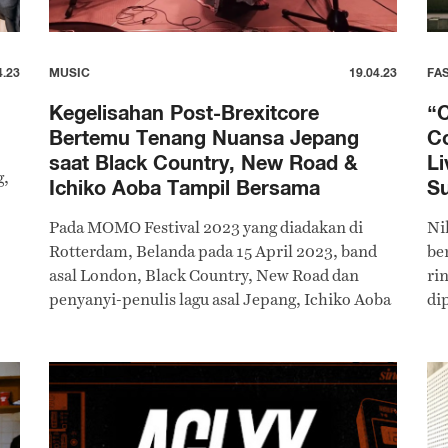
4.23
MUSIC
19.04.23
FA
Kegelisahan Post-Brexitcore
“C
Bertemu Tenang Nuansa Jepang
Co
saat Black Country, New Road &
Li
g,
Ichiko Aoba Tampil Bersama
Su
Pada MOMO Festival 2023 yang diadakan di
Ni
Rotterdam, Belanda pada 15 April 2023, band
be
asal London, Black Country, New Road dan
ri
penyanyi-penulis lagu asal Jepang, Ichiko Aoba
dip
tampil bersama dalam satu panggung.