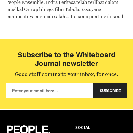
People Ensemble, Indra Perkasa telah terlibat dalam
musikal Onrop hingga film Tabula Rasa yang
membuatnya menjadi salah satu nama penting di ranah
film scoring Indonesia. Whiteboard Journal mendapat
kesempatan untuk berbincang di sela kesibukannya
sebagai komposer serta musisi untuk membahas film
scoring serta bagaimana jazz membuatnya terbiasa
untuk berimprovisasi dalam mengolah musik.
Subscribe to the Whiteboard
Journal newsletter
Good stuff coming to your inbox, for once.
SUBSCRIBE
SOCIAL