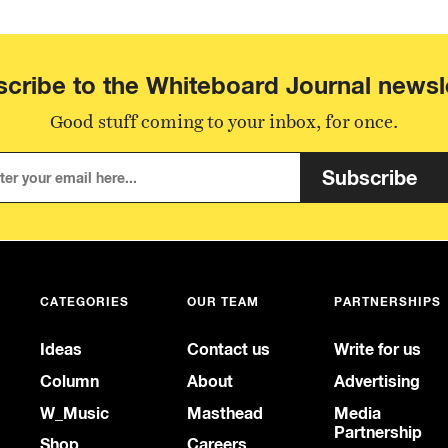
cribe to the Whiteboard Journal newsl
Good stuff coming to your inbox, for once.
Subscribe
CATEGORIES
OUR TEAM
PARTNERSHIPS
Ideas
Contact us
Write for us
Column
About
Advertising
W_Music
Masthead
Media
Partnership
Shop
Careers