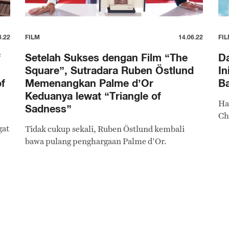
8.22
FILM
14.06.22
FI
f
Setelah Sukses dengan Film “The
Da
Square”, Sutradara Ruben Östlund
In
of
Memenangkan Palme d’Or
Ba
Keduanya lewat “Triangle of
Ha
Sadness”
Ch
gat
Tidak cukup sekali, Ruben Östlund kembali
bawa pulang penghargaan Palme d'Or.