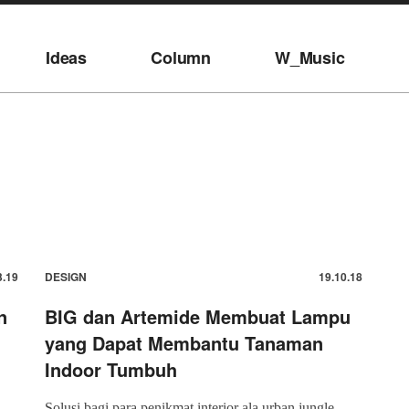
Ideas
Column
W_Music
3.19
DESIGN
19.10.18
n
BIG dan Artemide Membuat Lampu
yang Dapat Membantu Tanaman
Indoor Tumbuh
Solusi bagi para penikmat interior ala urban jungle.