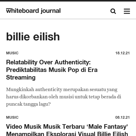
billie eilish
MUSIC
18.12.21
Relatability Over Authenticity:
Prediktabilitas Musik Pop di Era
Streaming
Mungkinkah authenticity merupakan sesuatu yang
harus dikorbankan oleh musisi untuk tetap berada di
puncak tangga lagu?
MUSIC
08.12.21
Video Musik Musik Terbaru ‘Male Fantasy’
Menampilkan Eksplorasi Visual Billie Eilish