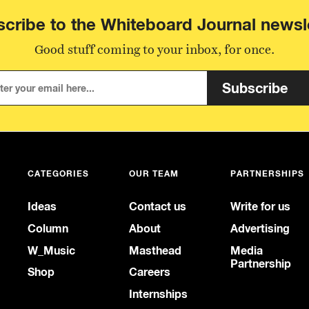
cribe to the Whiteboard Journal newsl
Good stuff coming to your inbox, for once.
Subscribe
CATEGORIES
OUR TEAM
PARTNERSHIPS
Ideas
Contact us
Write for us
Column
About
Advertising
W_Music
Masthead
Media
Partnership
Shop
Careers
Internships