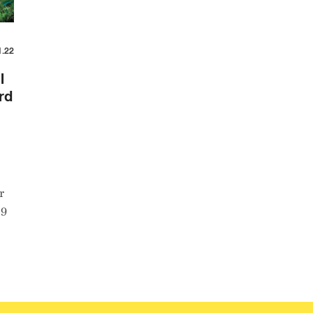
1.22
l
rd
r
29