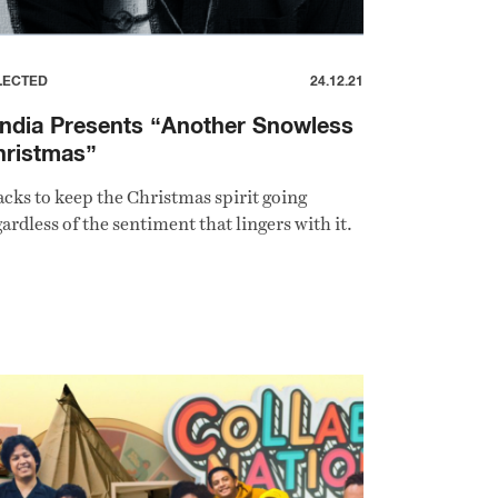
LECTED
24.12.21
ndia Presents “Another Snowless
hristmas”
acks to keep the Christmas spirit going
ardless of the sentiment that lingers with it.