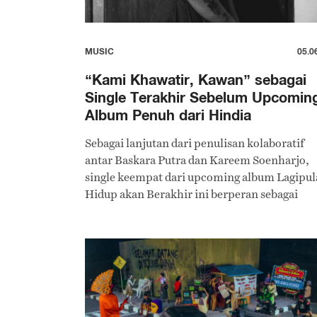
MUSIC
05.0
“Kami Khawatir, Kawan” sebagai
Single Terakhir Sebelum Upcomin
Album Penuh dari Hindia
Sebagai lanjutan dari penulisan kolaboratif
antar Baskara Putra dan Kareem Soenharjo,
single keempat dari upcoming album Lagipul
Hidup akan Berakhir ini berperan sebagai
pengingat bahwa Hindia masih utuh terhada
karakternya.