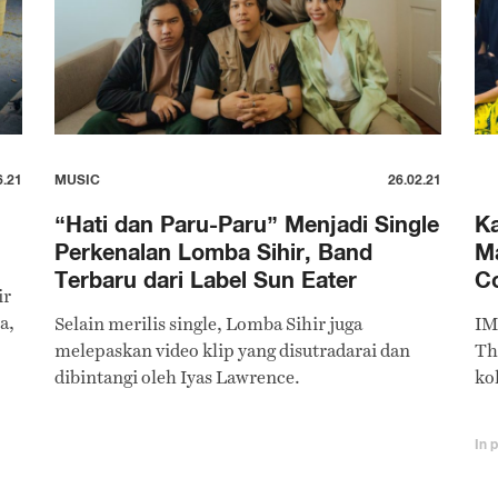
6.21
MUSIC
26.02.21
“Hati dan Paru-Paru” Menjadi Single
Ka
Perkenalan Lomba Sihir, Band
Ma
Terbaru dari Label Sun Eater
Co
ir
a,
Selain merilis single, Lomba Sihir juga
IM
melepaskan video klip yang disutradarai dan
Th
dibintangi oleh Iyas Lawrence.
kol
In 