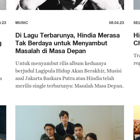
6.23
MUSIC
08.04.23
SE
Di Lagu Terbarunya, Hindia Merasa
Hi
g
Tak Berdaya untuk Menyambut
C
Masalah di Masa Depan
Tr
reg
Untuk menyambut rilis album keduanya
berjudul Lagipula Hidup Akan Berakhir, Musisi
a
asal Jakarta Baskara Putra atau Hindia telah
merilis single terbarunya: Masalah Masa Depan.
p