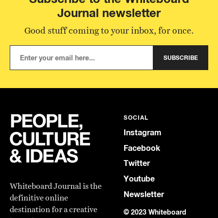
Journal newsletter
Good stuff coming to your inbox, for once.
SUBSCRIBE
SOCIAL
Instagram
Facebook
Twitter
Youtube
Whiteboard Journal is the
Newsletter
definitive online
destination for a creative
© 2023 Whiteboard