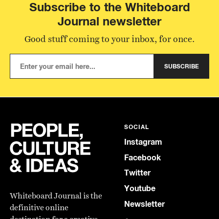
Subscribe to the Whiteboard
Journal newsletter
Good stuff coming to your inbox, for once.
SUBSCRIBE
SOCIAL
Instagram
Facebook
Twitter
Youtube
Whiteboard Journal is the
Newsletter
definitive online