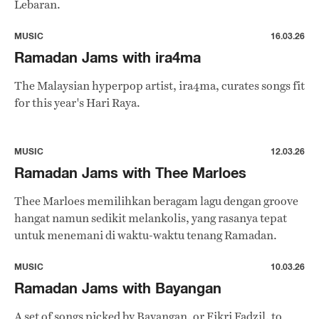
Lebaran.
MUSIC
16.03.26
Ramadan Jams with ira4ma
The Malaysian hyperpop artist, ira4ma, curates songs fit
for this year's Hari Raya.
MUSIC
12.03.26
Ramadan Jams with Thee Marloes
Thee Marloes memilihkan beragam lagu dengan groove
hangat namun sedikit melankolis, yang rasanya tepat
untuk menemani di waktu-waktu tenang Ramadan.
MUSIC
10.03.26
Ramadan Jams with Bayangan
A set of songs picked by Bayangan, or Fikri Fadzil, to