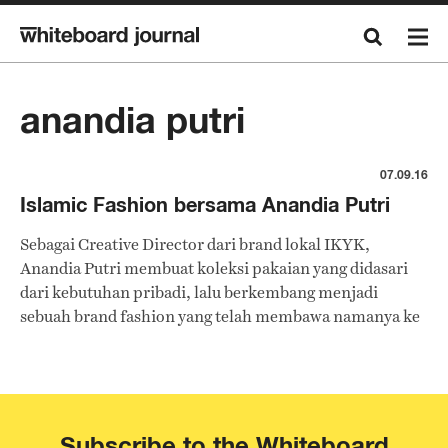
anandia putri
07.09.16
Islamic Fashion bersama Anandia Putri
Sebagai Creative Director dari brand lokal IKYK,
Anandia Putri membuat koleksi pakaian yang didasari
dari kebutuhan pribadi, lalu berkembang menjadi
sebuah brand fashion yang telah membawa namanya ke
berbagai negara. Whiteboard Journal berkesempatan
berbincang untuk membahas Islamic fashion dan tren
tahun 70-an yang menjadi inspirasi baginya.
Subscribe to the Whiteboard