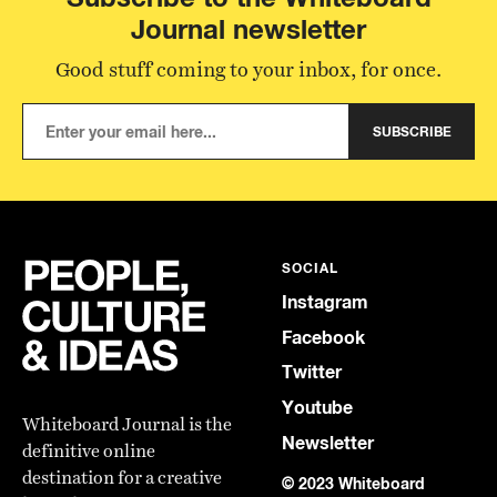
Journal newsletter
Good stuff coming to your inbox, for once.
SUBSCRIBE
SOCIAL
Instagram
Facebook
Twitter
Youtube
Whiteboard Journal is the
Newsletter
definitive online
destination for a creative
© 2023 Whiteboard