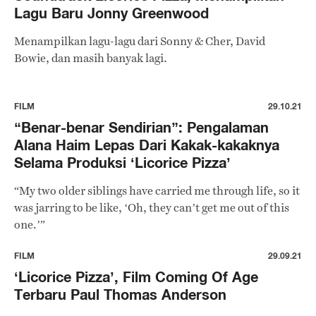
Lagu Baru Jonny Greenwood
Menampilkan lagu-lagu dari Sonny & Cher, David
Bowie, dan masih banyak lagi.
FILM
29.10.21
“Benar-benar Sendirian”: Pengalaman
Alana Haim Lepas Dari Kakak-kakaknya
Selama Produksi ‘Licorice Pizza’
“My two older siblings have carried me through life, so it
was jarring to be like, ‘Oh, they can’t get me out of this
one.’”
FILM
29.09.21
‘Licorice Pizza’, Film Coming Of Age
Terbaru Paul Thomas Anderson