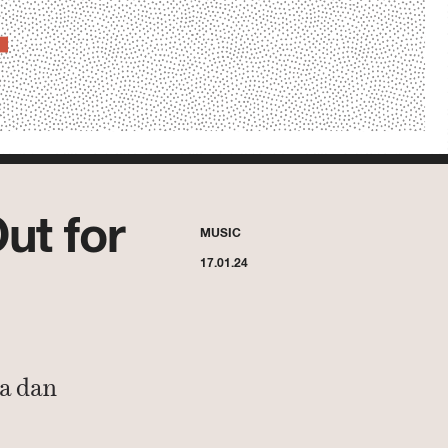
ut for
MUSIC
17.01.24
a dan