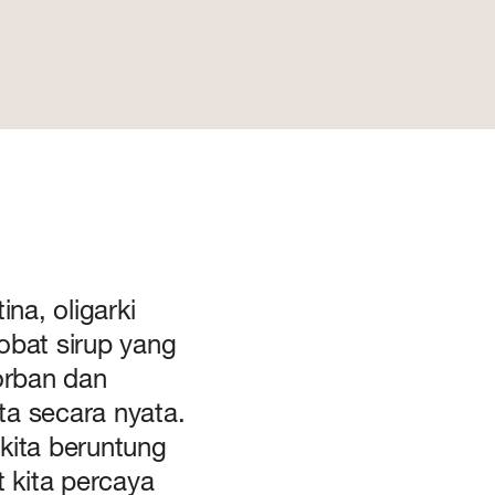
na, oligarki
obat sirup yang
orban dan
ita secara nyata.
 kita beruntung
 kita percaya