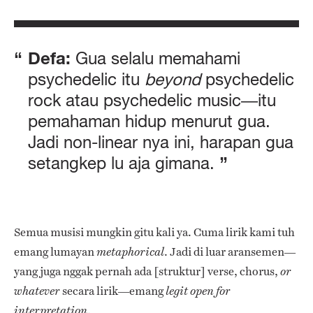
Defa:
Gua selalu memahami
psychedelic
itu
beyond
psychedelic
rock atau
psychedelic music
—itu
pemahaman hidup menurut gua.
Jadi non-linear nya ini, harapan gua
setangkep lu aja gimana.
Semua musisi mungkin gitu kali ya. Cuma lirik kami tuh
emang lumayan
. Jadi di luar aransemen—
metaphorical
yang juga nggak pernah ada [struktur]
verse, chorus,
or
secara lirik—emang
whatever
legit open for
.
interpretation