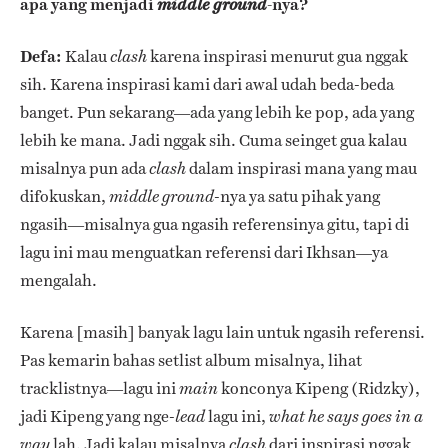
apa yang menjadi
-nya?
middle ground
Defa:
Kalau
karena inspirasi menurut gua nggak
clash
sih. Karena inspirasi kami dari awal udah beda-beda
banget. Pun sekarang—ada yang lebih ke pop, ada yang
lebih ke mana. Jadi nggak sih. Cuma seinget gua kalau
misalnya pun ada
dalam inspirasi mana yang mau
clash
difokuskan,
-nya ya satu pihak yang
middle ground
ngasih—misalnya gua ngasih referensinya gitu, tapi di
lagu ini mau menguatkan referensi dari Ikhsan—ya
mengalah.
Karena [masih] banyak lagu lain untuk ngasih referensi.
Pas kemarin bahas setlist album misalnya, lihat
tracklistnya—lagu ini
konconya Kipeng (Ridzky),
main
jadi Kipeng yang nge-
lagu ini,
lead
what he says goes in a
lah. Jadi kalau misalnya
dari inspirasi nggak
way
clash