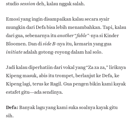
studio
deh, kalau nggak salah.
session
Emosi yang ingin disampaikan kalau secara syair
mungkin dari Defa bisa lebih menambahkan. Tapi, kalau
dari gua, sebenarnya itu
nya si Kinder
another“fable”-
Bloomen. Dan di
-nya itu, kemarin yang gua
side
B
adalah gotong-royong dalam hal solo.
initiate
Jadi kalau diperhatiin dari vokal yang
Za za za,” liriknya
“
Kipeng masuk, abis itu trompet, berlanjut ke Defa, ke
Kipeng lagi, terus ke Ragil. Gua pengen bikin kami kayak
estafet gitu—ada sendinya.
Defa:
Banyak lagu yang kami suka soalnya kayak gitu
sih.