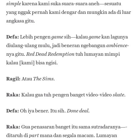
karena kami suka suara-suara aneh—sesuatu
simple
yang nggak pernah kami dengar dan mungkin ada di luar
angkasa gitu.
Defa:
Lebih pengen
sih—kalau
kan lagunya
game
game
diulang-ulang mulu, jadi beneran ngebangun
-
ambience
nya gitu.
tuh lumayan mimpi
Red Dead Redemption
kalau [kami] bisa ngisi.
Ragil:
Atau
The Sims.
Raka:
Kalau gua tuh pengen banget video-video
.
skate
Defa:
Oh iya bener. Itu sih.
Done deal.
Raka:
Gua penasaran banget itu sama sutradaranya—-
ditaruh di
mana dan segala macam. Lumayan
part