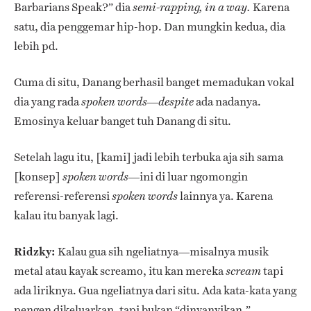
Barbarians Speak?” dia
Karena
semi-rapping, in a way.
satu, dia penggemar hip-hop. Dan mungkin kedua, dia
lebih pd.
Cuma di situ, Danang berhasil banget memadukan vokal
dia yang rada
—
ada nadanya.
spoken
words
despite
Emosinya keluar banget tuh Danang di situ.
Setelah lagu itu, [kami] jadi lebih terbuka aja sih sama
[konsep]
—ini di luar ngomongin
spoken words
referensi-referensi
lainnya ya. Karena
spoken words
kalau itu banyak lagi.
Ridzky:
Kalau gua sih ngeliatnya—misalnya musik
metal atau kayak screamo, itu kan mereka
tapi
scream
ada liriknya. Gua ngeliatnya dari situ. Ada kata-kata yang
pengen dikeluarkan, tapi bukan “dinyanyikan.”