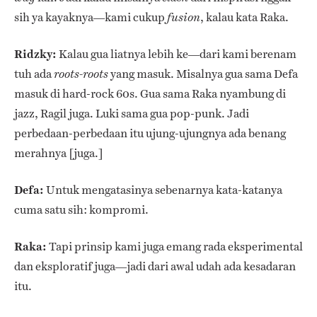
sih ya kayaknya—kami cukup
, kalau kata Raka.
fusion
Ridzky:
Kalau gua liatnya lebih ke—dari kami berenam
tuh ada
yang masuk. Misalnya gua sama Defa
roots-roots
masuk di hard-rock 60s. Gua sama Raka nyambung di
jazz, Ragil juga. Luki sama gua pop-punk. Jadi
perbedaan-perbedaan itu ujung-ujungnya ada benang
merahnya [juga.]
Defa:
Untuk mengatasinya sebenarnya kata-katanya
cuma satu sih: kompromi.
Raka:
Tapi prinsip kami juga emang rada eksperimental
dan eksploratif juga—jadi dari awal udah ada kesadaran
itu.