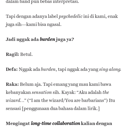
dalam band pun bebas interpretasi.
Tapi dengan adanya label
ini di kami, enak
psychedelic
juga sih—kami bisa ngasal.
Jadi nggak ada
juga ya?
burden
Ragil:
Betul.
Defa:
Nggak ada
, tapi nggak ada yang
burden
sing along.
Raka:
Belum aja. Tapi emang yang mau kami bawa
kebanyakan
sih. Kayak: “Aku adalah
sensation
the
” (“I am the wizard/You are barbarians”) Itu
wizard…
sensasi [penggunaan dua bahasa dalam lirik.]
Mengingat
kalian dengan
long-time collaboration