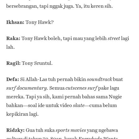
bersebrangan, tapi nggak juga. Ya, itu keren sih.
Ikhsan:
Tony Hawk?
Raka:
Tony Hawk boleh, tapi mau yang lebih
lagi
street
lah.
Ragil:
Tony Sruntul.
Defa:
Si Allah-Las tuh pernah bikin
buat
soundtrack
Semua
pake lagu
surf documentary.
cutscenes
surf
mereka. Tapi ya sih, kami pernah bahas sama Nugie
bahkan—soal ide untuk video
—cuma belum
skate
kepikiran lagi.
Ridzky:
Gua tuh suka
yang ngebawa
sports movies
di tahun 70-80an, kayak
culture
Everybody Wants