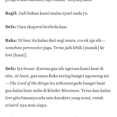
Ragil:
Jadi bukan kami malas nyari nada ya.
Defa:
Cara ekspresi berbeda kan.
Raka:
Di luar itu kalau dari segi suara, cocok aja sih—
s
juga. Terus jadi lebih [masuk] ke
omehow
percussive
[kami].
lore
Defa:
Iya benar. Karena gua sih ngerasa kami kuat di
situ.
gua sama Raka sering banget ngomong ini
At least,
—
itu referensi gede banget buat
The Lord of the Rings
gua kalau buat nulis di Kinder Bloomen. Terus kan kalau
gitu biasanya ada satu karakter yang orasi, entah
lore
-nya atau siapa.
wizard