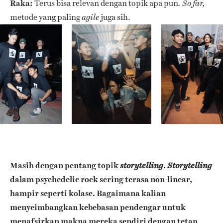
Raka:
Terus bisa relevan dengan topik apa pun
.
So far,
metode yang paling
juga sih.
agile
Masih dengan pentang topik
.
storytelling
Storytelling
dalam psychedelic rock sering terasa non-linear,
hampir seperti kolase. Bagaimana kalian
menyeimbangkan kebebasan pendengar untuk
menafsirkan makna mereka sendiri dengan tetap