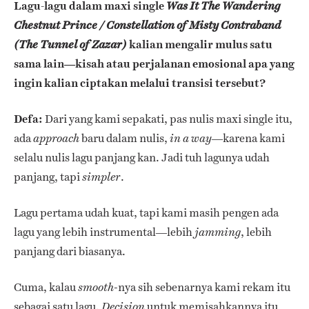
Lagu-lagu dalam maxi single
Was It The Wandering
Chestnut Prince / Constellation of Misty Contraband
kalian mengalir mulus satu
(The Tunnel of Zazar)
sama lain—kisah atau perjalanan emosional apa yang
ingin kalian ciptakan melalui transisi tersebut?
Defa:
Dari yang kami sepakati, pas nulis maxi single itu,
ada
baru dalam nulis,
—karena kami
approach
in a way
selalu nulis lagu panjang kan. Jadi tuh lagunya udah
panjang, tapi
.
simpler
Lagu pertama udah kuat, tapi kami masih pengen ada
lagu yang lebih instrumental—lebih
, lebih
jamming
panjang dari biasanya.
Cuma, kalau
-nya sih sebenarnya kami rekam itu
smooth
sebagai satu lagu.
untuk memisahkannya itu
Decision