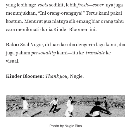
yang lebih nge-
sedikit, lebih
—
-nya juga
roots
fresh
cover
menunjukkan, “Ini orang-orangnya!” Terus kami pakai
kostum. Menurut gua niatnya sih emang biar orang tahu
cara menikmati dunia Kinder Bloomen ini.
Raka:
Soal Nugie, di luar dari dia dengerin lagu kami, dia
juga paham
kami—itu ke-
ke
personality
translate
visual.
Kinder Bloomen:
Nugie.
Thank you,
Photo by Nugie Rian