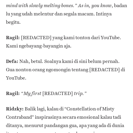
, badan
mind with slowly melting bones.” A
s in,
you know
lu yang udah melentur dan segala macam. Intinya
begitu.
Ragil:
[REDACTED] yang kami tonton dari YouTube.
Kami ngebayang-bayangin aja.
Defa:
Nah, betul. Soalnya kami di sini belum pernah.
Gua nonton orang ngomongin tentang [REDACTED] di
YouTube.
Ragil:
[REDACTED]
“My first
trip.”
Ridzky:
Balik lagi, kalau di “Constellation of Misty
Contraband” inspirasinya secara emosional kalau tadi
ditanya, menurut pandangan gua, apa yang ada di dunia