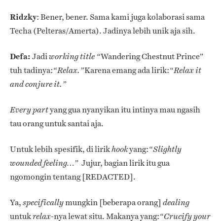
Ridzky
: Bener, bener. Sama kami juga kolaborasi sama
Techa (Pelteras/Amerta). Jadinya lebih unik aja sih.
Defa:
Jadi
Wandering Chestnut Prince”
working title
“
tuh tadinya:
Karena emang ada lirik:
“
Relax.”
“
Relax it
and conjure it.”
yang gua nyanyikan itu intinya mau ngasih
Every part
tau orang untuk santai aja.
Untuk lebih spesifik, di lirik
yang:
hook
“
Slightly
Jujur, bagian
lirik itu gua
wounded feeling…”
ngomongin tentang [REDACTED].
Ya,
mungkin [beberapa orang]
specifically
dealing
untuk
-nya lewat situ. Makanya yang:
relax
“
Crucify your