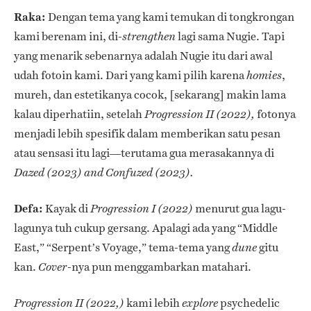
Raka:
Dengan tema yang kami temukan di tongkrongan
kami berenam ini, di-
lagi sama Nugie. Tapi
strengthen
yang menarik sebenarnya adalah Nugie itu dari awal
udah fotoin kami. Dari yang kami pilih karena
,
homies
mureh, dan estetikanya cocok, [sekarang] makin lama
kalau diperhatiin, setelah
fotonya
Progression II
(2022),
menjadi lebih spesifik dalam memberikan satu pesan
atau sensasi itu lagi—terutama gua merasakannya d
i
Dazed (2023)
and
Confuzed (2023).
Defa:
Kayak di
menurut gua lagu-
Progression I
(2022)
lagunya tuh cukup gersang. Apalagi ada yang “Middle
East,” “Serpent’s Voyage,” tema-tema yang
gitu
dune
kan.
-nya pun menggambarkan matahari.
Cover
kami lebih
psychedelic
Progression II
(2022,)
explore