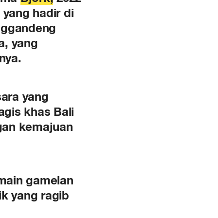
 yang hadir di
nggandeng
a, yang
nya.
sara yang
agis khas Bali
ngan kemajuan
emain gamelan
ik yang ragib