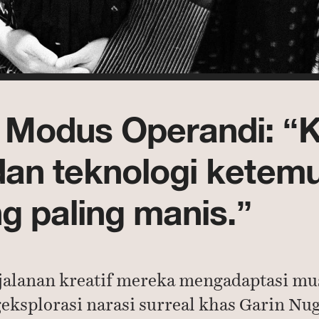
 Modus Operandi: “K
 dan teknologi ketemu,
ng paling manis.”
alanan kreatif mereka mengadaptasi mus
eksplorasi narasi surreal khas Garin Nu