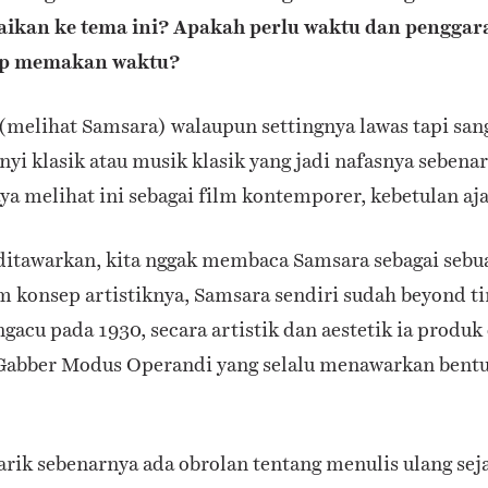
ikan ke tema ini? Apakah perlu waktu dan penggar
up memakan waktu?
(melihat Samsara) walaupun settingnya lawas tapi san
nyi klasik atau musik klasik yang jadi nafasnya sebena
ya melihat ini sebagai film kontemporer, kebetulan aja
a ditawarkan, kita nggak membaca Samsara sebagai sebua
m konsep artistiknya, Samsara sendiri sudah beyond t
acu pada 1930, secara artistik dan aestetik ia produk
 Gabber Modus Operandi yang selalu menawarkan bentu
rik sebenarnya ada obrolan tentang menulis ulang s