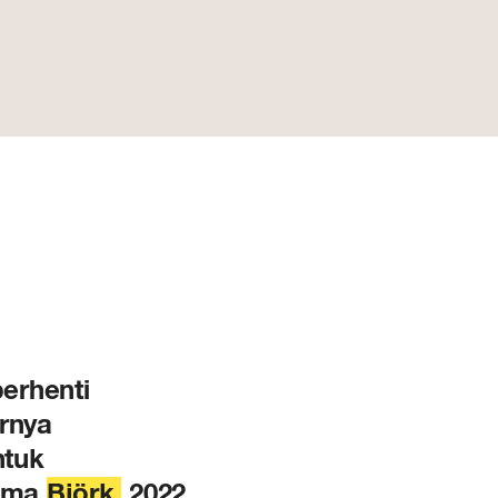
erhenti
urnya
ntuk
sama
Björk,
2022