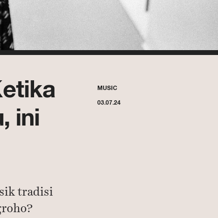
etika
MUSIC
03.07.24
 ini
ik tradisi
groho?