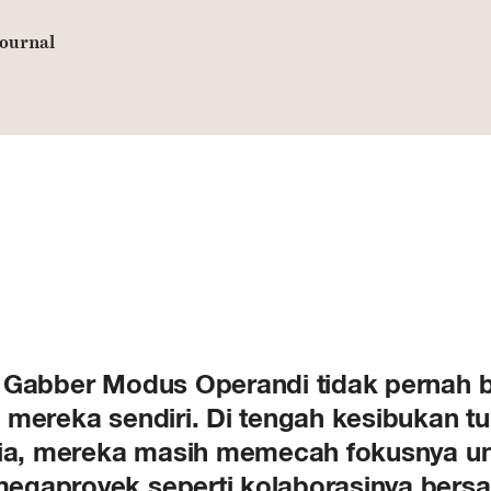
ournal
 Gabber Modus Operandi tidak pernah b
 mereka sendiri. Di tengah kesibukan t
unia, mereka masih memecah fokusnya u
egaproyek seperti kolaborasinya ber