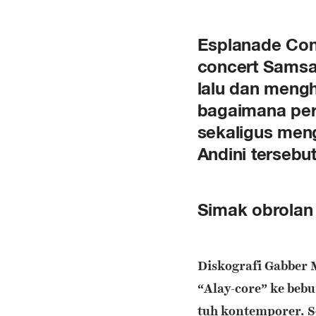
Esplanade Conc
concert Samsa
lalu dan meng
bagaimana perj
sekaligus meng
Andini tersebu
Simak obrolan
Diskografi Gabber
“Alay-core” ke bebu
tuh kontemporer. 