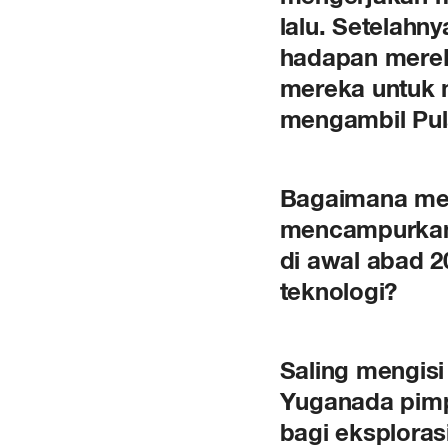
lalu. Setelahn
hadapan mere
mereka untuk m
mengambil Pul
Bagaimana mer
mencampurkan u
di awal abad 
teknologi?
Saling mengis
Yuganada pimpi
bagi eksploras