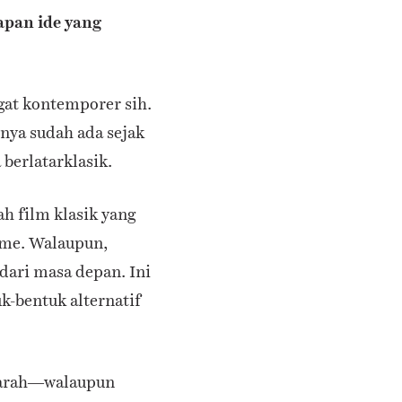
apan ide yang
gat kontemporer sih.
rnya sudah ada sejak
 berlatarklasik.
h film klasik yang
ime. Walaupun,
 dari masa depan. Ini
k-bentuk alternatif
ejarah—walaupun