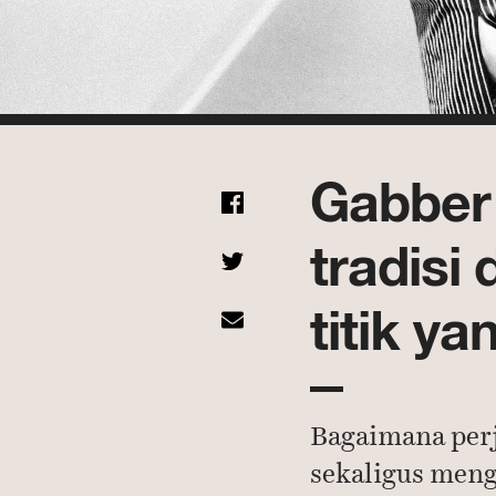
Gabber
tradisi
titik ya
Bagaimana perj
sekaligus meng