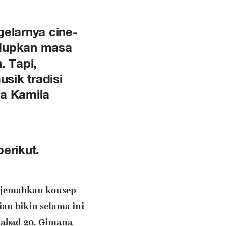
gelarnya cine-
idupkan masa
 Tapi,
sik tradisi
da Kamila
erikut.
rjemahkan konsep
an bikin selama ini
 abad 20. Gimana