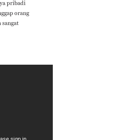
aya pribadi
nggap orang
n sangat