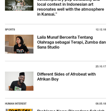
local context in Indonesian art
resonates well with the atmosphere
in Kansai.”
SPORTS
12.12.18
Laila Munaf Bercerita Tentang
Olahraga sebagai Terapi, Zumba dan
Sana Studio
25.10.17
Different Sides of Afrobeat with
Afrikan Boy
HUMAN INTEREST
08.05.18