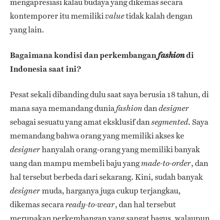
mengapresiasi kalau budaya yang dikemas secara
kontemporer itu memiliki
tidak kalah dengan
value
yang lain.
Bagaimana kondisi dan perkembangan
di
fashion
Indonesia saat ini?
Pesat sekali dibanding dulu saat saya berusia 18 tahun, di
mana saya memandang dunia
dan
fashion
designer
sebagai sesuatu yang amat eksklusif dan
. Saya
segmented
memandang bahwa orang yang memiliki akses ke
hanyalah orang-orang yang memiliki banyak
designer
uang dan mampu membeli baju yang
, dan
made-to-order
hal tersebut berbeda dari sekarang. Kini, sudah banyak
muda, harganya juga cukup terjangkau,
designer
dikemas secara
, dan hal tersebut
ready-to-wear
merupakan perkembangan yang sangat bagus, walaupun