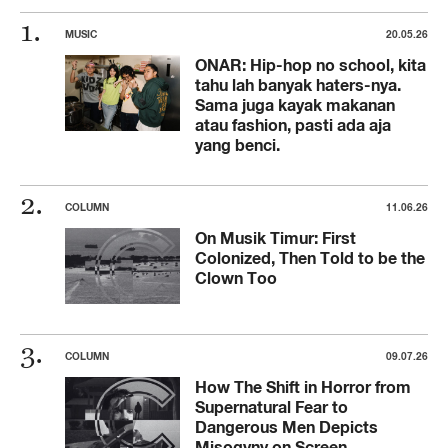
MUSIC
20.05.26
ONAR: Hip-hop no school, kita
tahu lah banyak haters-nya.
Sama juga kayak makanan
atau fashion, pasti ada aja
yang benci.
COLUMN
11.06.26
On Musik Timur: First
Colonized, Then Told to be the
Clown Too
COLUMN
09.07.26
How The Shift in Horror from
Supernatural Fear to
Dangerous Men Depicts
Misogyny on Screen