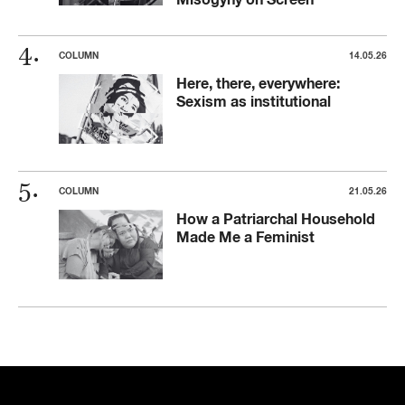
COLUMN
14.05.26
Here, there, everywhere:
Sexism as institutional
COLUMN
21.05.26
How a Patriarchal Household
Made Me a Feminist