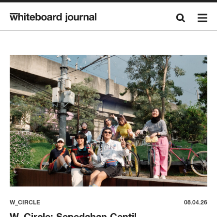
W_CIRCLE
08.04.26
W_Circle: Sepedahan Centil