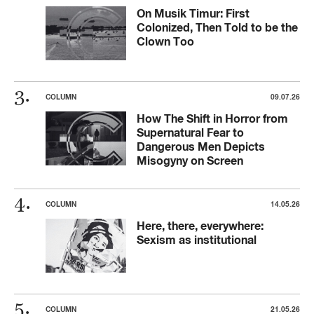
On Musik Timur: First
Colonized, Then Told to be the
Clown Too
COLUMN
09.07.26
How The Shift in Horror from
Supernatural Fear to
Dangerous Men Depicts
Misogyny on Screen
COLUMN
14.05.26
Here, there, everywhere:
Sexism as institutional
COLUMN
21.05.26