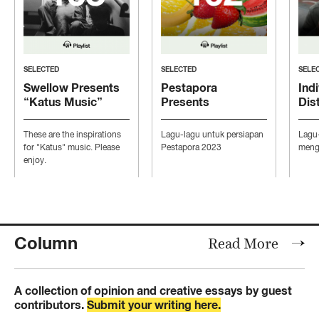
SELECTED
SELECTED
SELE
Swellow Presents
Pestapora
Indi
“Katus Music”
Presents
Dis
“Persiapan Pesta”
“Mo
Con
These are the inspirations
Lagu-lagu untuk persiapan
Lagu
Ind
for "Katus" music. Please
Pestapora 2023
mengi
enjoy.
Column
Read More
A collection of opinion and creative essays by guest
contributors.
Submit your writing here.