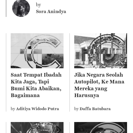
by
Sora Anindya
Saat Tempat Ibadah
Jika Negara Seolah
Kita Jaga, Tapi
Autopilot, Ke Mana
Bumi Kita Abaikan,
Mereka yang
Bagaimana
Harusnya
Sebenarnya Ajaran
Mengelola?
Agama Kita?
by
Aditiya Widodo Putra
by
Daffa Batubara