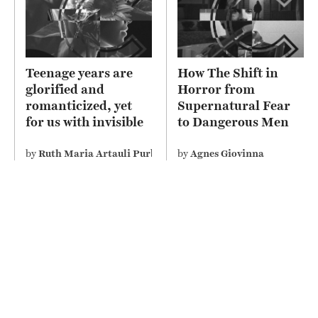
Teenage years are
How The Shift in
glorified and
Horror from
romanticized, yet
Supernatural Fear
for us with invisible
to Dangerous Men
disability perceive it
Depicts Misogyny on
differently
Screen
by
Ruth Maria Artauli Purba
by
Agnes Giovinna